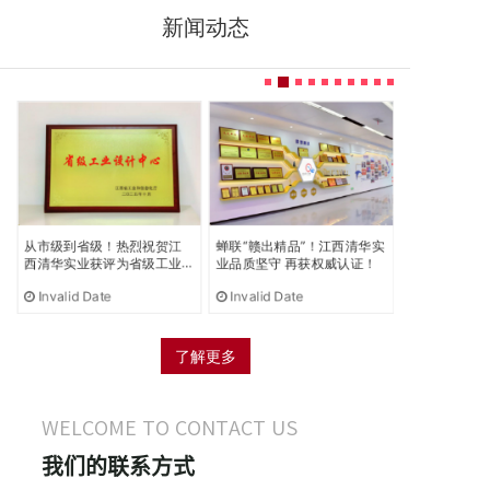
新闻动态
实
从市级到省级！热烈祝贺江
蝉联“赣出精品”！江西清华实
喜报 | 清华
西清华实业获评为省级工业
业品质坚守 再获权威认证！
果荣获省级大
设计中心
Invalid Date
Invalid Date
Invalid Dat
了解更多
WELCOME TO CONTACT US
我们的联系方式