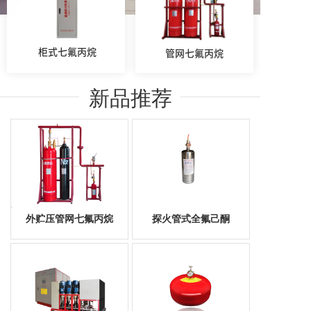
柜式七氟丙烷
管网七氟丙烷
新品推荐
外贮压管网七氟丙烷
探火管式全氟己酮