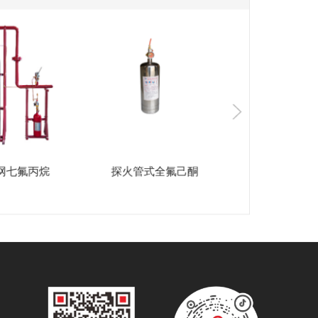
网七氟丙烷
探火管式全氟己酮
高压细