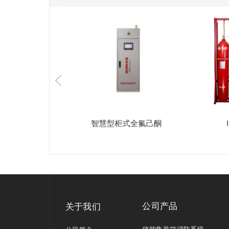
压活塞式全氟己
智慧型柜式全氟己酮
酮灭火装置
公司产品
关于我们
储能集装箱消防系统