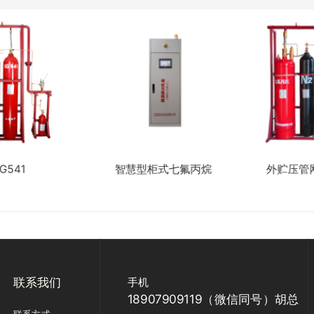
IG541
智慧型柜式七氟丙烷
外贮压管
联系我们
手机
18907909119（微信同号）胡总
联系方式