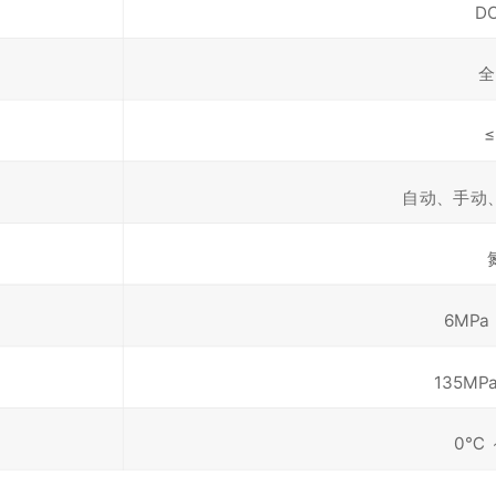
D
全
≤
自动、手动
6MP
135M
0℃ 