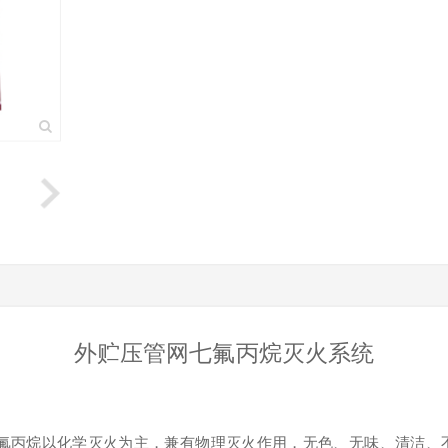
外贮压管网七氟丙烷灭火系统
剂。七氟丙烷以化学灭火为主，兼有物理灭火作用，无色、无味、清洁