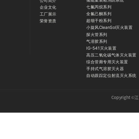
公司简介
七氟丙烷系列
企业文化
全氟己酮系列
工厂展示
超细干粉系列
荣誉资质
小旋风CleanSol灭火装置
探火管系列
气溶胶系列
IG-541灭火装置
高压二氧化碳气体灭火装置
综合管廊专用灭火装置
手持式气溶胶灭火器
自动跟踪定位射流灭火系统
Copyrigh