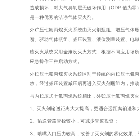
造成损坏，对大气臭氧层无破坏作用（ODP 值为零
是一种优秀的洁净气体灭火剂。
外贮压七氟丙烷灭火系统由灭火剂瓶组、增压气体
嘴、驱动气体瓶组、减压装置、液位测量装置、电磁
该灭火系统采用全淹没灭火方式，根据不同应用场
应急操作三种启动方式。
外贮压七氟丙烷灭火系统区别于传统的内贮压七氟
放，经过减压装置减压后再进入灭火剂瓶组内，推
与内贮压式七氟丙烷系统相比，外贮压七氟丙烷灭
1、灭火剂输送距离大大提高，更适合远距离输送和
2、输送管路管径较小，可减少管道投资；
3、喷嘴入口压力较高，改善了灭火剂的雾化效果，