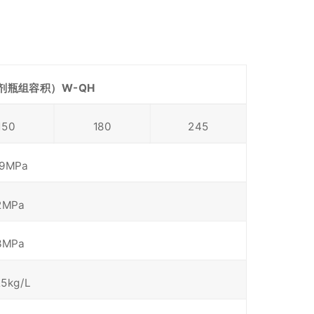
火剂瓶组容积）
W-QH
150
180
245
39MPa
2MPa
3MPa
25kg/L