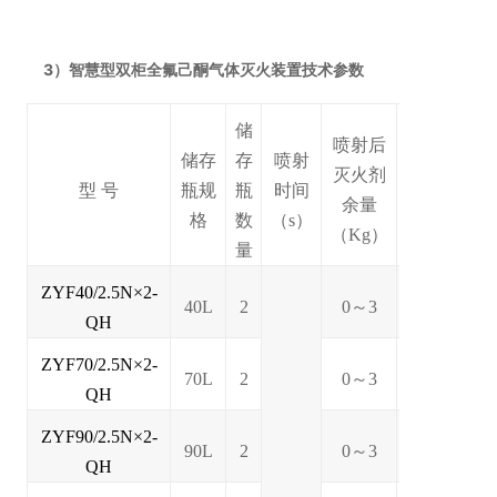
3
）智慧型双柜全氟己酮气体
灭火装置技术参数
储
喷射后
储存
存
喷射
外形尺寸
灭火剂
型 号
瓶
规
瓶
时间
(mm)
余量
格
数
（s）
（Kg）
量
ZYF40/2.5N×2-
40L
2
0～3
1391*980*5
QH
ZYF70/2.5N×2-
70L
2
0～3
1391*980*5
QH
ZYF90/2.5N×2-
90L
2
0～3
1591*980*5
QH