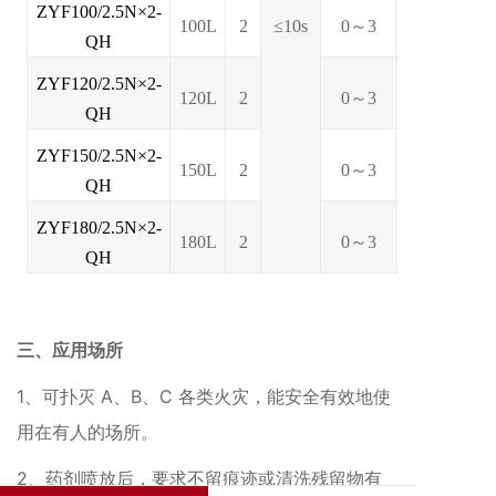
ZYF100/2.5N×2-
100L
2
≤10s
0～3
1591*980*5
QH
ZYF120/2.5N×2-
120L
2
0～3
1921*980*5
QH
ZYF150/2.5N×2-
150L
2
0～3
1921*980*5
QH
ZYF180/2.5N×2-
180L
2
0～3
2101*980*5
QH
三、应用场所
1、可扑灭 A、B、C 各类火灾，能安全有效地使
用在有人的场所。
2、药剂喷放后，要求不留痕迹或清洗残留物有