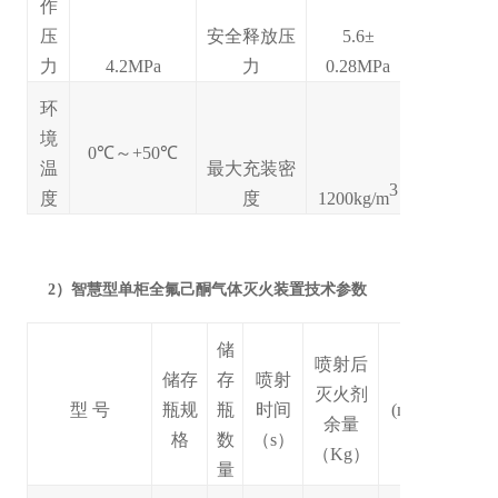
作
压
安全释放压
5.6±
力
4.2MPa
力
0.28MPa
环
境
0℃～+50℃
温
最大充装密
3
度
度
1200kg/m
2）智慧型单柜全氟己酮气体灭火装置技术参数
储
喷射后
储存
存
喷射
外形尺寸
灭火剂
型 号
瓶
规
瓶
时间
(mm)
（高*长
余量
格
数
（s）
*宽）
（Kg）
量