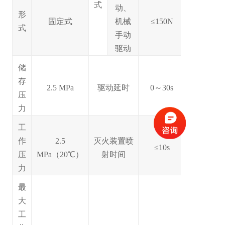
式
动、
形
固定式
机械
≤150N
式
手动
驱动
储
存
2.5 MPa
驱动延时
0～30s
压
力
工
作
2.5
灭火装置喷
≤10s
压
MPa（20℃）
射时间
力
最
大
工