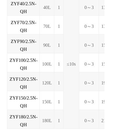
ZYF40/2.5N-
40L
1
0～3
1391*523*503
QH
ZYF70/2.5N-
70L
1
0～3
1391*523*503
QH
ZYF90/2.5N-
90L
1
0～3
1591*523*503
QH
ZYF100/2.5N-
100L
1
≤10s
0～3
1591*523*503
QH
ZYF120/2.5N-
120L
1
0～3
1921*523*503
QH
ZYF150/2.5N-
150L
1
0～3
1921*523*503
QH
ZYF180/2.5N-
180L
1
0～3
2101*523*503
QH