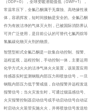
（ODP=0），全球变暖潜能值低（GWP=1），
常温常压下，全氟己酮属于无腐蚀、高绝缘性液
体，容易挥发，短时间接触是安全的。全氟己酮
作为有效洁净的气体灭火剂，已被国际消防界认
可并广泛使用，是目前公认的可替代七氟丙烷等
氢氟碳化物灭火剂的物质。
智慧型柜式全氟己酮是一款集自动控制、报警、
远程监视，远程控制，手动控制一体，主要运用
化学方式火火的洁净气体火火装置，该装置应用
传感器实时监测钢瓶内部压力和喷放信号，一旦
钢瓶内部压力低于警戒值，自动报警并远程发送
报警信号；当火灾发生时，可通过烟温感信号、
火灾报警控制器启动信号或手动启动信号自动证
时启动火火装管实施火火，并将喷放信号发送给